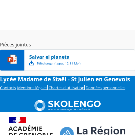
Pièces jointes
Salvar el planeta
Télécharger
( .
pptx
,
12.81
Mo
)
Lycée Madame de Staël - St Julien en Genevois
Contacts
Mentions légales
Chartes d'utilisation
Données personnelles