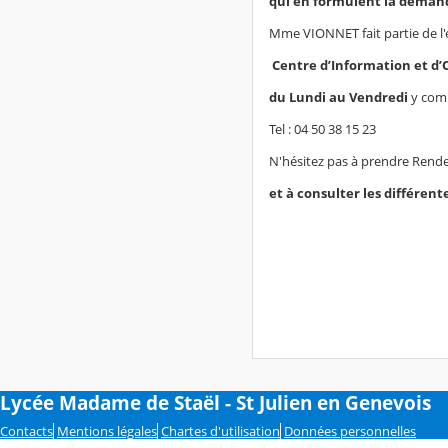
qui en formulent la demand
Mme VIONNET fait partie de l'
Centre d’Information et d’
du Lundi au Vendredi
y comp
Tel : 04 50 38 15 23
N'hésitez pas à prendre Rende
et à consulter les différent
Lycée Madame de Staël - St Julien en Genevois
Contacts
Mentions légales
Chartes d'utilisation
Données personnelles