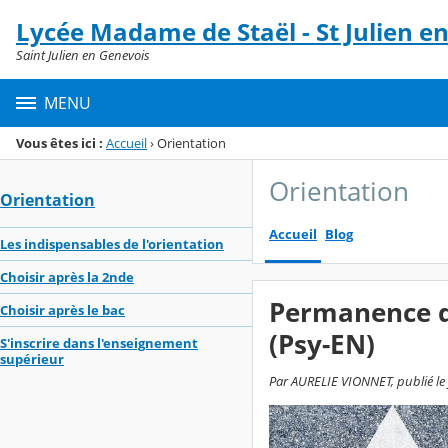
Panneau de gestion des cookies
Lycée Madame de Staël - St Julien e
Menu de la rubrique
Contenu
Saint Julien en Genevois
MENU
Vous êtes ici :
Accueil
›
Orientation
Orientation
Orientation
Accueil
Blog
Les indispensables de l'orientation
Choisir après la 2nde
Permanence d
Choisir après le bac
(Psy-EN)
S'inscrire dans l'enseignement
supérieur
Par AURELIE VIONNET, publié le j