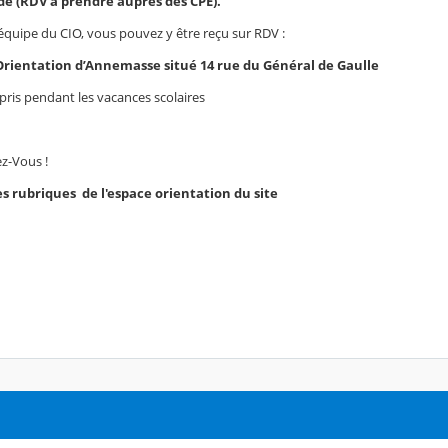
e (RDV à prendre auprès des CPE).
équipe du CIO, vous pouvez y être reçu sur RDV :
Orientation d’Annemasse situé 14 rue du Général de Gaulle
ris pendant les vacances scolaires
z-Vous !
es rubriques de l'espace orientation du site